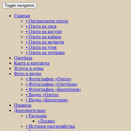
Toggle navigation
Главная
• Организация охоты
• Охота на лося
• Охота на косулю
• Охота на кабана
• Охота на медведя
• Охота на уток
• Охота на тетерева
Охотбаза
Карта и контакты
Услуги и цены
Фото и видео
• Фотографии «Охота»
• Фотографии «Охотбаза»
• Фотографии «Биотехния»
• Видео «Охота»
• Видео «Биотехния»
Правила
Дополнительно
• Рассказы
«Лосяш»
• История охотхозяйства