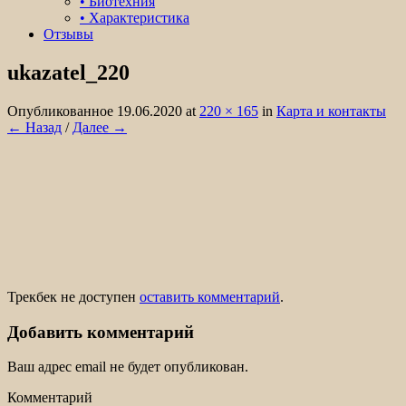
• Биотехния
• Характеристика
Отзывы
ukazatel_220
Организация охоты на лося, кабана,
медведя в охотничьем хозяйстве Белые
Опубликованное
19.06.2020
at
220 × 165
in
Карта и контакты
← Назад
/
Далее →
Колки.
Трекбек не доступен
оставить комментарий
.
Добавить комментарий
Ваш адрес email не будет опубликован.
Комментарий