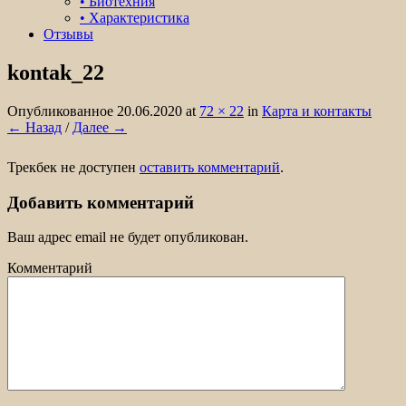
• Биотехния
• Характеристика
Отзывы
kontak_22
Организация охоты на лося, кабана,
медведя в охотничьем хозяйстве Белые
Опубликованное
20.06.2020
at
72 × 22
in
Карта и контакты
← Назад
/
Далее →
Колки.
Трекбек не доступен
оставить комментарий
.
Добавить комментарий
Ваш адрес email не будет опубликован.
Комментарий