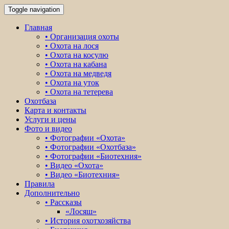
Toggle navigation
Главная
• Организация охоты
• Охота на лося
• Охота на косулю
• Охота на кабана
• Охота на медведя
• Охота на уток
• Охота на тетерева
Охотбаза
Карта и контакты
Услуги и цены
Фото и видео
• Фотографии «Охота»
• Фотографии «Охотбаза»
• Фотографии «Биотехния»
• Видео «Охота»
• Видео «Биотехния»
Правила
Дополнительно
• Рассказы
«Лосяш»
• История охотхозяйства