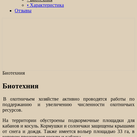
• Характеристика
Отзывы
Организация охоты на лося, кабана,
медведя в охотничьем хозяйстве Белые
Колки.
Биотехния
Биотехния
В охотничьем хозяйстве активно проводятся работы по
поддержанию и увеличению численности охотничьих
ресурсов.
На территории обустроены подкормочные площадки для
кабанов и косуль. Кормушки и солончаки защищены крышами
от снега и дождя. Также имеется вольер площадью 33 га, в
котором проживают косули и кабаны.