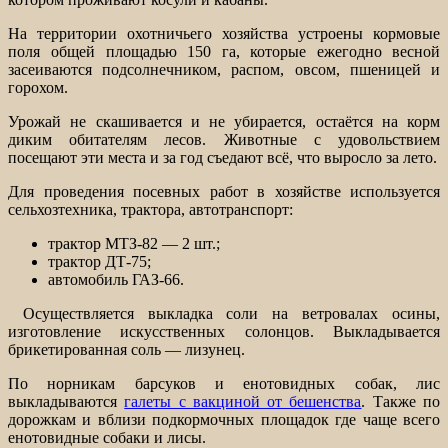
На территории охотничьего хозяйства устроены кормовые
поля
общей площадью 150 га, которые ежегодно весной
засеиваются подсолнечником, распом, овсом, пшеницей и
горохом.
Урожай не скашивается и не убирается, остаётся на корм
диким обитателям лесов. Животные с удовольствием
посещают эти места и за год съедают всё, что выросло за лето.
Для проведения посевных работ в хозяйстве используется
сельхозтехника, трактора, автотранспорт:
трактор МТЗ-82 — 2 шт.;
трактор ДТ-75;
автомобиль ГАЗ-66.
Осуществляется выкладка соли на ветровалах осины,
изготовление искусственных солонцов. Выкладывается
брикетированная соль — лизунец.
По норникам барсуков и енотовидных собак, лис
выкладываются
галеты с вакциной от бешенства
. Также по
дорожкам и вблизи подкормочных площадок где чаще всего
енотовидные собаки и лисы.