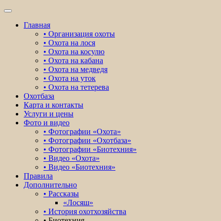
Toggle
navigation
Главная
• Организация охоты
• Охота на лося
• Охота на косулю
• Охота на кабана
• Охота на медведя
• Охота на уток
• Охота на тетерева
Охотбаза
Карта и контакты
Услуги и цены
Фото и видео
• Фотографии «Охота»
• Фотографии «Охотбаза»
• Фотографии «Биотехния»
• Видео «Охота»
• Видео «Биотехния»
Правила
Дополнительно
• Рассказы
«Лосяш»
• История охотхозяйства
• Биотехния