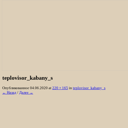
«Лосяш»
• История охотхозяйства
• Биотехния
• Характеристика
Отзывы
Организация охоты на лося, кабана, м
teplovisor_kabany_s