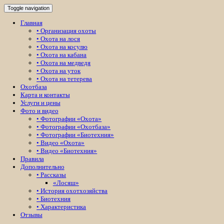
Toggle navigation
Главная
• Организация охоты
• Охота на лося
• Охота на косулю
• Охота на кабана
• Охота на медведя
• Охота на уток
• Охота на тетерева
Охотбаза
Карта и контакты
Услуги и цены
Фото и видео
• Фотографии «Охота»
• Фотографии «Охотбаза»
• Фотографии «Биотехния»
• Видео «Охота»
• Видео «Биотехния»
Правила
Дополнительно
• Рассказы