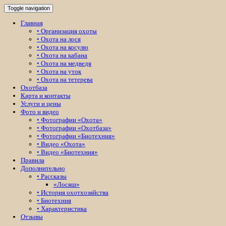
Toggle navigation
Главная
• Организация охоты
• Охота на лося
• Охота на косулю
• Охота на кабана
• Охота на медведя
• Охота на уток
• Охота на тетерева
Охотбаза
Карта и контакты
Услуги и цены
Фото и видео
• Фотографии «Охота»
• Фотографии «Охотбаза»
• Фотографии «Биотехния»
• Видео «Охота»
• Видео «Биотехния»
Правила
Дополнительно
• Рассказы