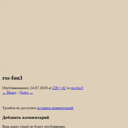
«Лосяш»
• История охотхозяйства
• Биотехния
• Характеристика
Отзывы
Организация охоты на лося, кабана, м
rss-fon3