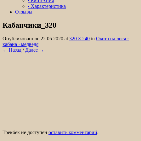
• Биотехния
• Характеристика
Отзывы
Кабанчики_320
Организация охоты на лося, кабана,
медведя в охотничьем хозяйстве Белые
Опубликованное
22.05.2020
at
320 × 240
in
Охота на лося ·
кабана · медведя
Колки.
← Назад
/
Далее →
Трекбек не доступен
оставить комментарий
.