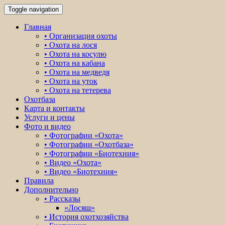
Toggle navigation
Главная
• Организация охоты
• Охота на лося
• Охота на косулю
• Охота на кабана
• Охота на медведя
• Охота на уток
• Охота на тетерева
Охотбаза
Карта и контакты
Услуги и цены
Фото и видео
• Фотографии «Охота»
• Фотографии «Охотбаза»
• Фотографии «Биотехния»
• Видео «Охота»
• Видео «Биотехния»
Правила
Дополнительно
• Рассказы
«Лосяш»
• История охотхозяйства