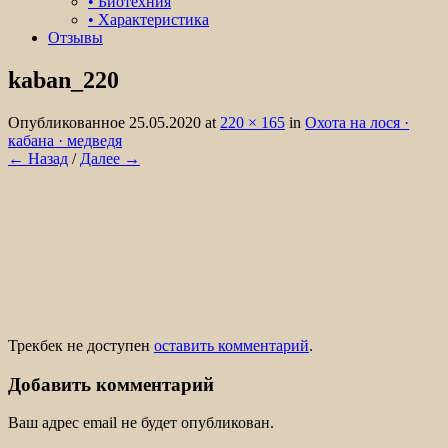
• Биотехния
• Характеристика
Отзывы
kaban_220
Организация охоты на лося, кабана,
медведя в охотничьем хозяйстве Белые
Опубликованное
25.05.2020
at
220 × 165
in
Охота на лося ·
кабана · медведя
Колки.
← Назад
/
Далее →
Трекбек не доступен
оставить комментарий
.
Добавить комментарий
Ваш адрес email не будет опубликован.