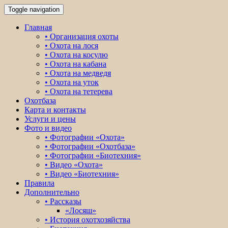
Toggle navigation
Главная
• Организация охоты
• Охота на лося
• Охота на косулю
• Охота на кабана
• Охота на медведя
• Охота на уток
• Охота на тетерева
Охотбаза
Карта и контакты
Услуги и цены
Фото и видео
• Фотографии «Охота»
• Фотографии «Охотбаза»
• Фотографии «Биотехния»
• Видео «Охота»
• Видео «Биотехния»
Правила
Дополнительно
• Рассказы
«Лосяш»
• История охотхозяйства