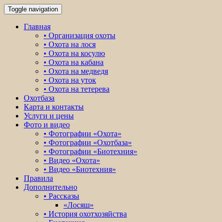
Toggle navigation
Главная
• Организация охоты
• Охота на лося
• Охота на косулю
• Охота на кабана
• Охота на медведя
• Охота на уток
• Охота на тетерева
Охотбаза
Карта и контакты
Услуги и цены
Фото и видео
• Фотографии «Охота»
• Фотографии «Охотбаза»
• Фотографии «Биотехния»
• Видео «Охота»
• Видео «Биотехния»
Правила
Дополнительно
• Рассказы
«Лосяш»
• История охотхозяйства