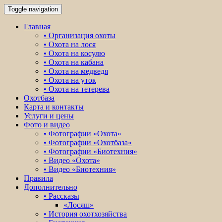
Toggle navigation
Главная
• Организация охоты
• Охота на лося
• Охота на косулю
• Охота на кабана
• Охота на медведя
• Охота на уток
• Охота на тетерева
Охотбаза
Карта и контакты
Услуги и цены
Фото и видео
• Фотографии «Охота»
• Фотографии «Охотбаза»
• Фотографии «Биотехния»
• Видео «Охота»
• Видео «Биотехния»
Правила
Дополнительно
• Рассказы
«Лосяш»
• История охотхозяйства