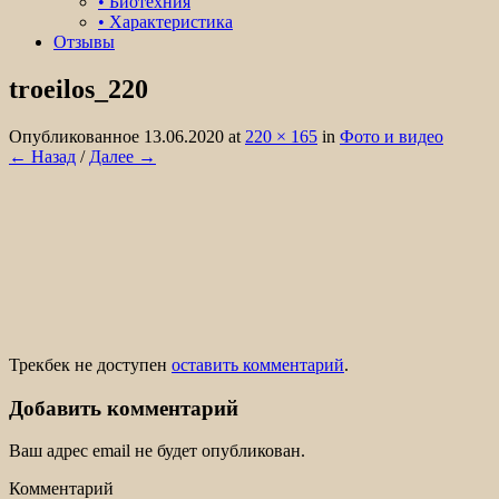
• Биотехния
• Характеристика
Отзывы
troeilos_220
Организация охоты на лося, кабана,
медведя в охотничьем хозяйстве Белые
Опубликованное
13.06.2020
at
220 × 165
in
Фото и видео
← Назад
/
Далее →
Колки.
Трекбек не доступен
оставить комментарий
.
Добавить комментарий
Ваш адрес email не будет опубликован.
Комментарий