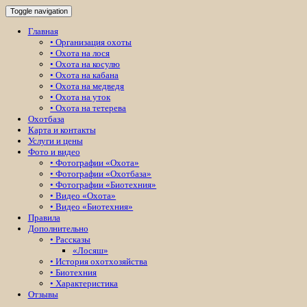
Toggle navigation
Главная
• Организация охоты
• Охота на лося
• Охота на косулю
• Охота на кабана
• Охота на медведя
• Охота на уток
• Охота на тетерева
Охотбаза
Карта и контакты
Услуги и цены
Фото и видео
• Фотографии «Охота»
• Фотографии «Охотбаза»
• Фотографии «Биотехния»
• Видео «Охота»
• Видео «Биотехния»
Правила
Дополнительно
• Рассказы