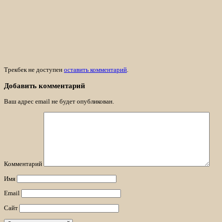
Опубликованное
09.07.2020
at
1264 × 316
in
kartia_1264_316
← Назад
/
Далее →
Трекбек не доступен
оставить комментарий
.
Добавить комментарий