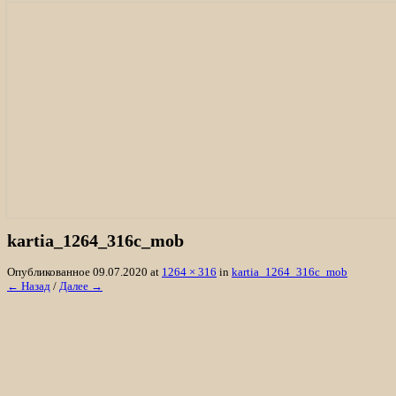
«Лосяш»
• История охотхозяйства
• Биотехния
• Характеристика
Отзывы
Организация охоты на лося, кабана, м
kartia_1264_316с_mob