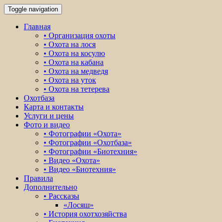
Toggle navigation
Главная
• Организация охоты
• Охота на лося
• Охота на косулю
• Охота на кабана
• Охота на медведя
• Охота на уток
• Охота на тетерева
Охотбаза
Карта и контакты
Услуги и цены
Фото и видео
• Фотографии «Охота»
• Фотографии «Охотбаза»
• Фотографии «Биотехния»
• Видео «Охота»
• Видео «Биотехния»
Правила
Дополнительно
• Рассказы
«Лосяш»
• История охотхозяйства