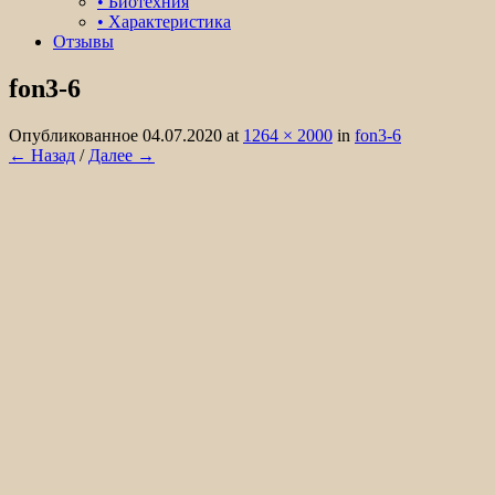
• Биотехния
• Характеристика
Отзывы
fon3-6
Организация охоты на лося, кабана,
медведя в охотничьем хозяйстве Белые
Опубликованное
04.07.2020
at
1264 × 2000
in
fon3-6
← Назад
/
Далее →
Колки.