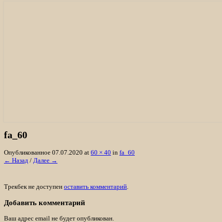
«Лосяш»
• История охотхозяйства
• Биотехния
• Характеристика
Отзывы
Организация охоты на лося, кабана, м
fa_60