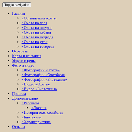
Toggle navigation
Главная
• Организация охоты
• Охота на лося
• Охота на косулю
• Охота на кабана
• Охота на медведя
• Охота на уток
• Охота на тетерева
Охотбаза
Карта и контакты
Услуги и цены
Фото и видео
• Фотографии «Охота»
• Фотографии «Охотбаза»
• Фотографии «Биотехния»
• Видео «Охота»
• Видео «Биотехния»
Правила
Дополнительно
• Рассказы